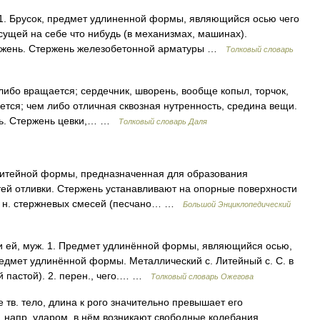
. Брусок, предмет удлиненной формы, являющийся осью чего
ущей на себе что нибудь (в механизмах, машинах).
ржень. Стержень железобетонной арматуры …
Толковый словарь
 либо вращается; сердечник, шворень, вообще копыл, торчок,
ется; чем либо отличная сквозная нутренность, средина вещи.
ить. Стержень цевки,… …
Толковый словарь Даля
итейной формы, предназначенная для образования
тей отливки. Стержень устанавливают на опорные поверхности
т. н. стержневых смесей (песчано… …
Большой Энциклопедический
и ей, муж. 1. Предмет удлинённой формы, являющийся осью,
редмет удлинённой формы. Металлический с. Литейный с. С. в
 пастой). 2. перен., чего.… …
Толковый словарь Ожегова
 тв. тело, длина к рого значительно превышает его
 напр. ударом, в нём возникают свободные колебания.