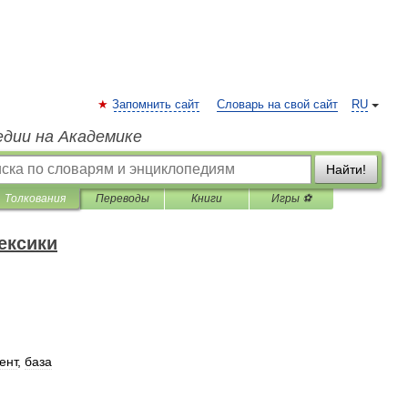
Запомнить сайт
Словарь на свой сайт
RU
едии на Академике
Найти!
Толкования
Переводы
Книги
Игры ⚽
ексики
ент
,
база