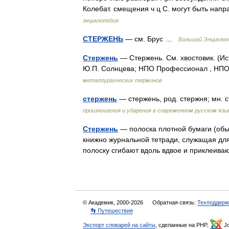
Колебат. смещения ч ц С. могут быть на
энциклопедия
СТЕРЖЕНЬ
— см. Брус …
Большой Энциклоп
Стержень
— Стержень. См. хвостовик. (И
Ю.П. Солнцева; НПО Профессионал , НПО 
металлургических терминов
стержень
— стержень, род. стержня; мн.
произношения и ударения в современном русском язы
Стержень
— полоска плотной бумаги (обыч
книжно журнальной тетради, служащая для
полоску сгибают вдоль вдвое и приклеи
© Академик, 2000-2026
Обратная связь:
Техподдерж
👣 Путешествия
Экспорт словарей на сайты
, сделанные на PHP,
Jo