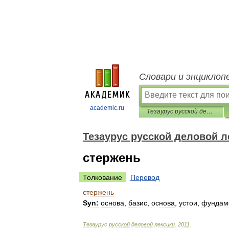
Словари и энциклоп
academic.ru
Тезаурус русской деловой лексики
Тезаурус русской деловой л
стержень
Толкование
Перевод
стержень
Syn:
основа
,
базис
,
основа
,
устои
,
фундам
Тезаурус
русской
деловой
лексики
.
2011
.