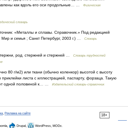
правлены как вдоль его оси продольные… …
Физическая
едический словарь
сточник: «Металлы и сплавы. Справочник.» Под редакцией
Мир и семья ; Санкт Петербург, 2003 г.) …
Словарь
 стержни, род. стержней и стержней …
Словарь трудностей
ке
но 80 г/м2) или ткани (обычно коленкор) высотой с высоту
 приклейки листа с иллюстрацией, паспарту, форзаца. Такую
вают одной половиной к… …
Издательский словарь-справочник
ка
,
Реклама на сайте
18+
omla,
Drupal,
WordPress, MODx.