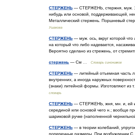
СТЕРЖЕНЬ
— СТЕРЖЕНЬ, стержня, муж. 1
нибудь или основой, поддерживающей, нес
Металлический стержень. Поршневый сте
Ушакова
СТЕРЖЕНЬ
— муж. ось, вкруг которой что
на который что либо надевается, насажива
Вероятно сделано из стрежень, от стрем
стержень
— См …
Словарь синонимов
СТЕРЖЕНЬ
— литейный отъемная часть л
внутренних, а иногда наружных поверхнос
(знаки) литейной формы. Изготовляют из 
словарь
СТЕРЖЕНЬ
— СТЕРЖЕНЬ, жня, мн. и, ей 
серединой или основой чего н.; вообще п
шариковой ручке (наполненной чернильной
СТЕРЖЕНЬ
— в теории колебаний, упругое
поперечные размеры. При возбуждении С.,