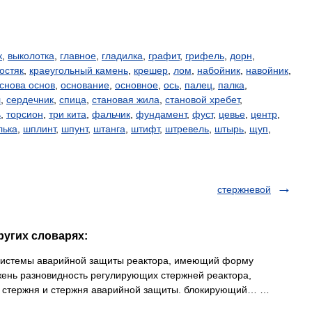
к
,
выколотка
,
главное
,
гладилка
,
графит
,
грифель
,
дорн
,
остяк
,
краеугольный камень
,
крешер
,
лом
,
набойник
,
навойник
,
снова основ
,
основание
,
основное
,
ось
,
палец
,
палка
,
л
,
сердечник
,
спица
,
становая жила
,
становой хребет
,
ь
,
торсион
,
три кита
,
фальчик
,
фундамент
,
фуст
,
цевье
,
центр
,
лька
,
шплинт
,
шпунт
,
штанга
,
штифт
,
штревель
,
штырь
,
щуп
,
стержневой
ругих словарях:
истемы аварийной защиты реактора, имеющий форму
ень разновидность регулирующих стержней реактора,
стержня и стержня аварийной защиты. блокирующий… …