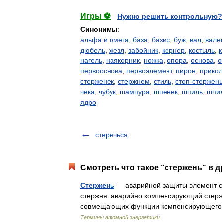
Игры ⚽
Нужно решить контрольную?
Синонимы
:
альфа и омега
,
база
,
базис
,
буж
,
вал
,
вале
дюбель
,
жезл
,
забойник
,
кернер
,
костыль
,
к
нагель
,
наякорник
,
ножка
,
опора
,
основа
,
о
первооснова
,
первоэлемент
,
пирон
,
прико
стерженек
,
стержнем
,
стиль
,
стоп-стержен
чека
,
чубук
,
шампура
,
шпенек
,
шпиль
,
шпи
ядро
стеречься
Смотреть что такое "стержень" в д
Стержень
— аварийной защиты элемент с
стержня. аварийно компенсирующий стерж
совмещающих функции компенсирующего 
Термины атомной энергетики